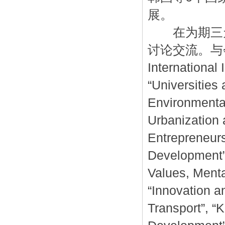
展。
在为期三天
讨论交流。与会的
International
“Universities
Environmental
Urbanization 
Entrepreneurs
Development”,
Values, Menta
“Innovation a
Transport”, “