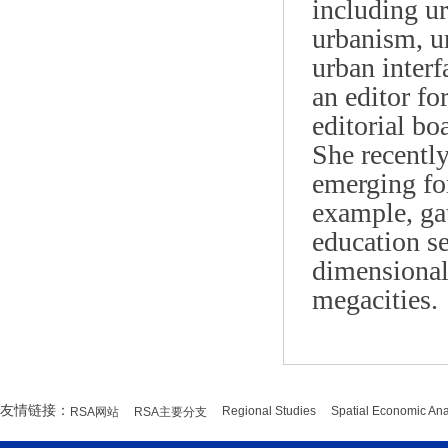
including ur
urbanism, ur
urban interf
an editor fo
editorial bo
She recently
emerging fo
example, ga
education se
dimensional
megacities.
友情链接：
Regional Studies
Spatial Economic Ana
RSA网站
RSA主要分支