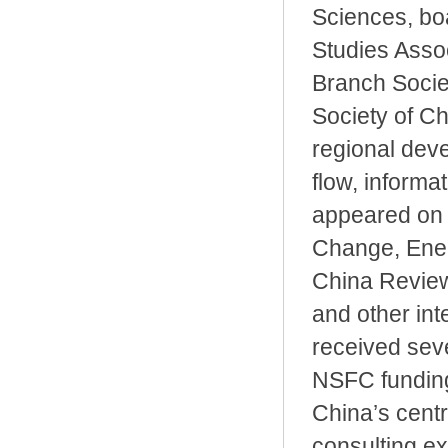
Sciences, bo
Studies Assoc
Branch Socie
Society of Ch
regional deve
flow, informa
appeared on 
Change, Ener
China Review
and other int
received seve
NSFC funding.
China’s cent
consulting e